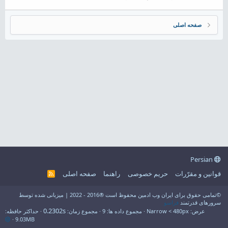
صفحه اصلی
Persian
قوانین و مقرّرات
حریم خصوصی
راهنما
صفحه اصلی
R
S
S
©تمامی حقوق برای ایران وب ادمین محفوظ است ®2016 - 2022 | میزبانی شده توسط
سرورهای قدرتمند
فراسو
0.2302s
عرض
مجموع داده ها
9
مجموع زمان
حداکثر حافظه
9.03MB