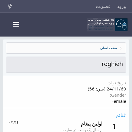
ورود
عضویت
صفحه اصلی
roghieh
تاریخ تولد
24/11/69 (سن: 56)
Gender
Female
غنائم
اولین پیغام
4/1/18
1
ارسال یک پست در سایت