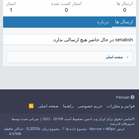
ارسال ها
امتیاز کسب شده
امتیاز
1
0
0
ارسال ها
درباره
senabsh در حال حاضر هیچ ارسالی ندارد.
صفحه اصلی
Persian
قوانین و مقرّرات
حریم خصوصی
راهنما
صفحه اصلی
R
S
S
©تمامی حقوق برای ایران وب ادمین محفوظ است ®2016 - 2022 | میزبانی شده توسط
سرورهای قدرتمند
فراسو
0.2053s
عرض
مجموع داده ها
7
مجموع زمان
حداکثر حافظه
8.97MB