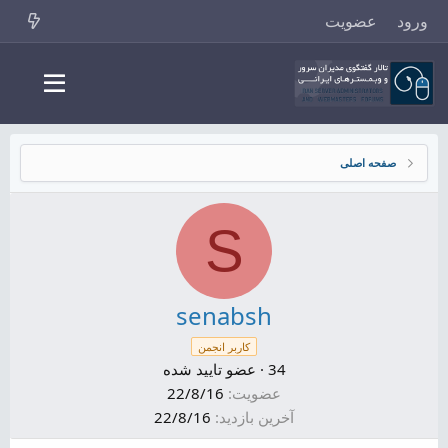
ورود
عضویت
صفحه اصلی
S
senabsh
کاربر انجمن
34
·
عضو تایید شده
عضویت
22/8/16
آخرین بازدید
22/8/16