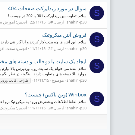
سوال در مورد ریدایرکت صفحات 404
S
سلام. تفاوت بین ریدایرکت 301 با 302 در چیست؟
shahin-p30
ارسال #3
22/11/15
انجمن:
آموزش س
فروش آنتن میکروتیک
S
سلام. این آنتن ها چه مدت کار کردند و آیا گارانتی دارند؟
shahin-p30
ارسال #2
11/11/15
انجمن:
سخت افزا
ایجاد یک سایت با دو قالب و دسته های مخ
S
سلام. بنده می خوام یک سایت رو با وردپرس بالا بیارم ب
موارد بالا دسته های متفاوت دارند. اینگونه در نظر بگیرید که بخش موزیک شامل 2 
shahin-p30
موضوع
11/11/15
طراحی قالب وردپ
Winbox (وین باکس) چیست؟
S
سلام. لطفا اطلاعات پیشفرض ورود به میکروتیک رو اعلا
shahin-p30
ارسال #2
11/11/15
انجمن:
میکروتیک ikrotik