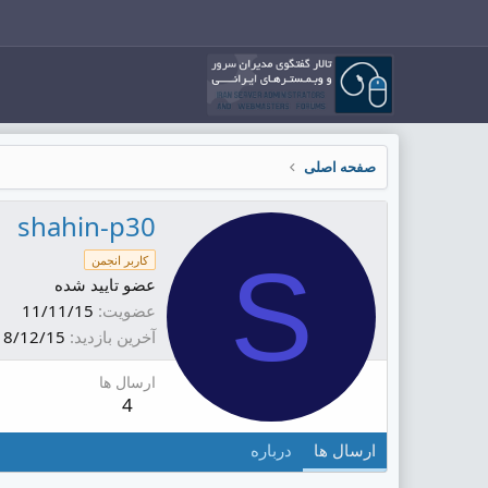
صفحه اصلی
shahin-p30
S
کاربر انجمن
عضو تایید شده
عضویت
11/11/15
آخرین بازدید
8/12/15
ارسال ها
4
ارسال ها
درباره