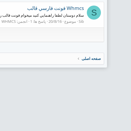
Whmcs فونت فارسي قالب
S
سلام دوستان لطفا راهنمايي كنيد ميخوام فونت قالب رو 
Sib
موضوع
20/8/16
پاسخ ها: 1
انجمن:
WHMCS
صفحه اصلی