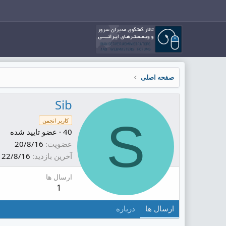
صفحه اصلی
Sib
S
کاربر انجمن
40
·
عضو تایید شده
عضویت
20/8/16
آخرین بازدید
22/8/16
ارسال ها
1
ارسال ها
درباره