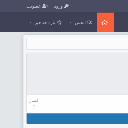
ورود
عضویت
انجمن
تازه چه خبر
امتیاز
1