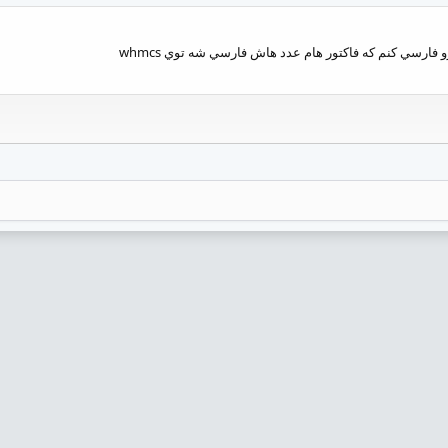
فارسي كنم كه فاكتور هام عدد هاش فارسي شه توي whmcs