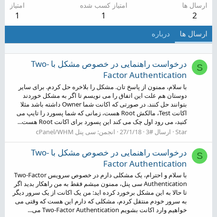
ارسال ها
امتیاز کسب شده
امتیاز
1
1
2
ارسال ها
درباره
درخواست راهنمایی در خصوص مشکل با Two-
S
Factor Authentication
با سلام، ممنون از پاسخ تان. مشکل را بلاخره حل کردم. برای سایر
دوستان هم علت این اتفاق را می نویسم تا اگر به مشکل خوردند
بتوانند حل کنند. در صورتی که اکانت شما Owner داشته باشد مثلا
اکانت Test، مالکش Root هست، زمانی که شما پسورد را تایپ می
کنید، می رود اول چک می کند این پسورد برای اکانت Root هست...
Star
ارسال #3
27/1/18
انجمن:
سی پنل cPanel/WHM
درخواست راهنمایی در خصوص مشکل با Two-
S
Factor Authentication
با سلام و احترام، یک مشکلی دارم در خصوص سرویس Two-Factor
Authentication سی پنل، ممنون میشم فقط به من راهکار بدید اگر
تا حالا به این مشکل برخورد کرده اید: من یک اکانت از یک سرور دیگر
به سرور خودم منتقل کردم، مشکلی که دارم این هست که وقتی می
خواهیم وارد اکانت بشویم Two-Factor Authentication می...