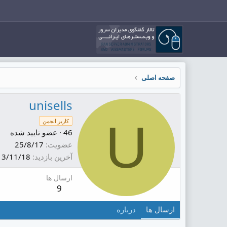
صفحه اصلی
unisells
U
کاربر انجمن
46
·
عضو تایید شده
عضویت
25/8/17
آخرین بازدید
3/11/18
ارسال ها
9
ارسال ها
درباره