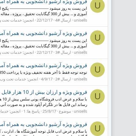
فروش ویژه آرشیو دانشجویی به همراه آمو
U
این پست به روز میشود --------------------------------
آموزی و ... بیش از 300 گیگابایت تحقیق ، پروژه ، مقاله ، طرح توجیهی ، کارآموزی برای تمامی رشته ها...
unisells
ارسال #4
22/12/17
انجمن:
خدمات تحت 
فروش ویژه آرشیو دانشجویی به همراه آمو
U
این پست به روز میشود --------------------------------
آموزی و ... بیش از 300 گیگابایت تحقیق ، پروژه ، مقاله ، طرح توجیهی ، کارآموزی برای تمامی رشته ها...
unisells
ارسال #3
22/12/17
انجمن:
خدمات تحت 
فروش ویژه آرشیو دانشجویی به همراه آمو
U
توجه توجه فقط تا آخر هفته تخفیف ویژه با پرداخت 350 هزار تومان این پکیج رو درب منزل دریافت کنید ... برای خرید با شماره 09371323900 یا تلگرام @f2rh2d در ارتباط باشید .
unisells
ارسال #2
4/9/17
انجمن:
خدمات تحت وب
فروش ویژه و ارزان بیش از 10 هزار فایل دانشجویی
U
با
رساند این فایل ها در تلگرام آپلود شده و به صورت آنی 
unisells
موضوع
25/8/17
پاسخ ها: 1
انجمن:
خدما
فروش ویژه آرشیو دانشجویی به همراه آمو
U