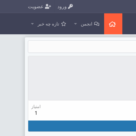
ورود
عضویت
انجمن
تازه چه خبر
امتیاز
1