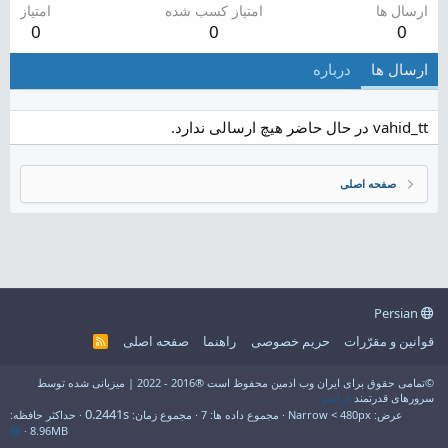
ارسال ها
امتیاز کسب شده
امتیاز
0
0
0
ارسال ها
درباره
vahid_tt در حال حاضر هیچ ارسالی ندارد.
صفحه اصلی
Persian
قوانین و مقرّرات
حریم خصوصی
راهنما
صفحه اصلی
R
S
S
©تمامی حقوق برای ایران وب ادمین محفوظ است ®2016 - 2022 | میزبانی شده توسط
سرورهای قدرتمند
فراسو
0.2441s
عرض
مجموع داده ها
7
مجموع زمان
حداکثر حافظه
8.96MB