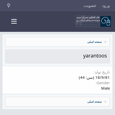
ورود
عضویت
صفحه اصلی
yarantoos
تاریخ تولد
18/9/81 (سن: 44)
Gender
Male
صفحه اصلی