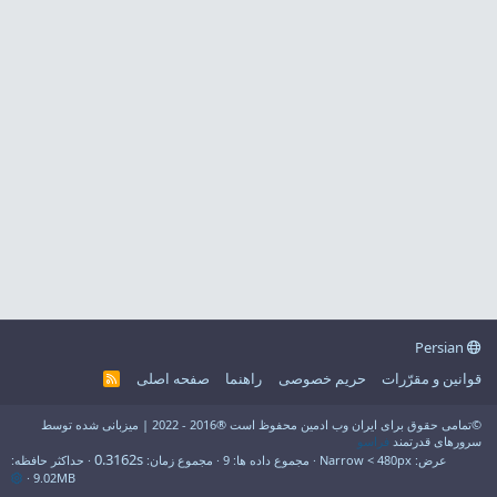
Persian
قوانین و مقرّرات
حریم خصوصی
راهنما
صفحه اصلی
R
S
S
©تمامی حقوق برای ایران وب ادمین محفوظ است ®2016 - 2022 | میزبانی شده توسط
سرورهای قدرتمند
فراسو
0.3162s
عرض
مجموع داده ها
9
مجموع زمان
حداکثر حافظه
9.02MB