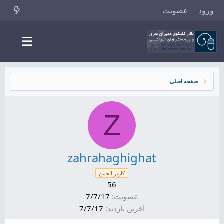
ورود
عضویت
صفحه اصلی
Z
zahrahaghighat
کاربر انجمن
56
عضویت
7/7/17
آخرین بازدید
7/7/17