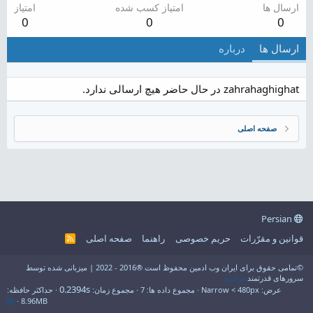
ارسال ها
امتیاز کسب شده
امتیاز
0
0
0
ارسال ها
درباره
zahrahaghighat در حال حاضر هیچ ارسالی ندارد.
صفحه اصلی
Persian
قوانین و مقرّرات
حریم خصوصی
راهنما
صفحه اصلی
R
S
S
©تمامی حقوق برای ایران وب ادمین محفوظ است ®2016 - 2022 | میزبانی شده توسط
سرورهای قدرتمند
فراسو
0.2394s
عرض
مجموع داده ها
7
مجموع زمان
حداکثر حافظه
8.96MB