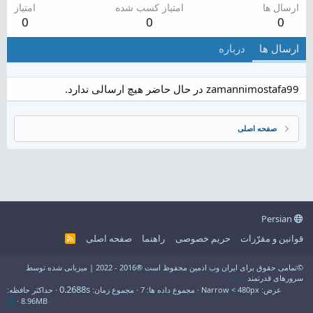
ارسال ها
امتیاز کسب شده
امتیاز
0
0
0
ارسال ها
درباره
zamannimostafa99 در حال حاضر هیچ ارسالی ندارد.
صفحه اصلی
Persian
قوانین و مقرّرات
حریم خصوصی
راهنما
صفحه اصلی
R
S
S
©تمامی حقوق برای ایران وب ادمین محفوظ است ®2016 - 2022 | میزبانی شده توسط
سرورهای قدرتمند
فراسو
0.2688s
عرض
مجموع داده ها
7
مجموع زمان
حداکثر حافظه
8.96MB