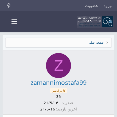
ورود
عضویت
صفحه اصلی
Z
zamannimostafa99
کاربر انجمن
36
عضویت
21/5/16
آخرین بازدید
21/5/16