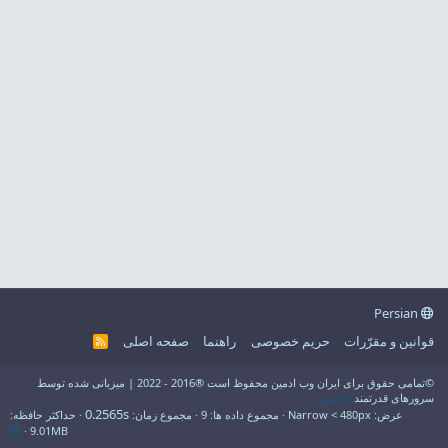
Persian
قوانین و مقرّرات
حریم خصوصی
راهنما
صفحه اصلی
R
S
S
©تمامی حقوق برای ایران وب ادمین محفوظ است ®2016 - 2022 | میزبانی شده توسط
سرورهای قدرتمند
فراسو
0.2565s
عرض
مجموع داده ها
9
مجموع زمان
حداکثر حافظه
9.01MB