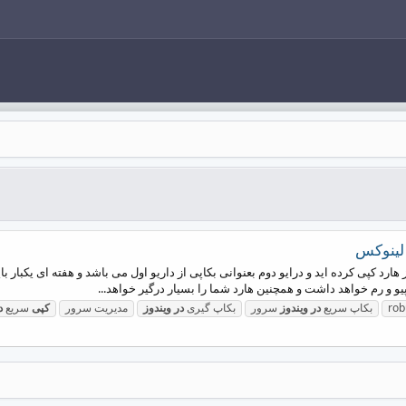
لدر 100 گیگ را در درایوی از هارد کپی کرده اید و درایو دوم بعنوانی بکاپی از داریو اول می باشد و هف
 و رم خواهد داشت و همچنین هارد شما را بسیار درگیر خواهد...
rob
بکاپ سریع
در
ویندوز
سرور
بکاپ گیری
در
ویندوز
مدیریت سرور
کپی
سریع
د