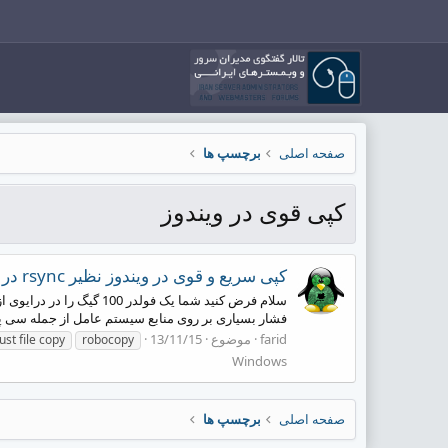
صفحه اصلی
برچسپ ها
کپی قوی در ویندوز
کپی سریع و قوی در ویندوز نظیر rsync در لینوکس
سلام فرض کنید شما یک فو
فشار بسیاری بر روی منابع سیستم عامل از جمله سی پیو
farid
موضوع
13/11/15
ust file copy
robocopy
Windows
صفحه اصلی
برچسپ ها