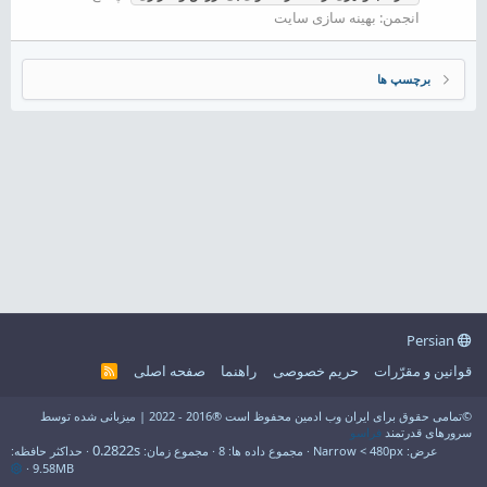
انجمن:
بهینه سازی سایت
برچسپ ها
Persian
قوانین و مقرّرات
حریم خصوصی
راهنما
صفحه اصلی
R
S
S
©تمامی حقوق برای ایران وب ادمین محفوظ است ®2016 - 2022 | میزبانی شده توسط
سرورهای قدرتمند
فراسو
0.2822s
عرض
مجموع داده ها
8
مجموع زمان
حداکثر حافظه
9.58MB