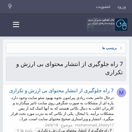
ورود
عضویت
برچسپ ها
7 راه جلوگیری از انتشار محتوای بی ارزش و
تکراری
7 راه جلوگیری از انتشار محتوای بی ارزش و تکراری
M
درحال حاضر بحث زیادی پیرامون نحوه بهبود سئو سایت وجود دارد.
پاره ای از مشکلات به صورت شگرفی روی سایت تاثیر میگذارند و
کاربران اغلب به دنبال نکاتی هستند که به آنها کمک کند از پس
مشکلات برآیند. با اینحال، یکی از نکاتی که به ندرت مورد بحث قرار
میگیرد، انتشار و ویراستاری صحیح محتوای سایت است. چرا...
mohammad_kheiry17
موضوع
24/8/18
پاسخ ها: 0
7
راه
جلوگیری
از
انتشار
محتوای
بی
ارزش
و
تکراری