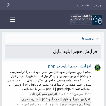
ورود
عضویت
برچسپ ها
افزایش حجم آپلود فایل
افزایش حجم آپلود در php
سلام امروز میخوایم نحوه افزایش حجم آپلود فایل را در اسکریپت
های php آموزش دهیم برای اینکار نیاز است تا تغییرات را در فایل
php.ini که تنظیمات مختص به اجرای اسکریپت های php ذخیره می
شود را تغییر دهید. برای پیدا کردن مسیر فایل php.ini از دستور زیر
استفاده کنید: php -i | grep php.ini سپس با استفاده...
farid
موضوع
9/11/15
افزایش
حجم
آپلود
فایل
افزایش
سایز
آپلود
فایل
حجم
آپلود
php
مدیریت سرور
پاسخ ها: 4
انجمن:
لینوکس Linux
پیدا کردن مسیر php.ini