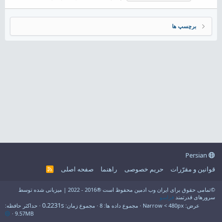
برچسپ ها
Persian
قوانین و مقرّرات
حریم خصوصی
راهنما
صفحه اصلی
R
S
S
©تمامی حقوق برای ایران وب ادمین محفوظ است ®2016 - 2022 | میزبانی شده توسط
سرورهای قدرتمند
فراسو
0.2231s
عرض
مجموع داده ها
8
مجموع زمان
حداکثر حافظه
9.57MB