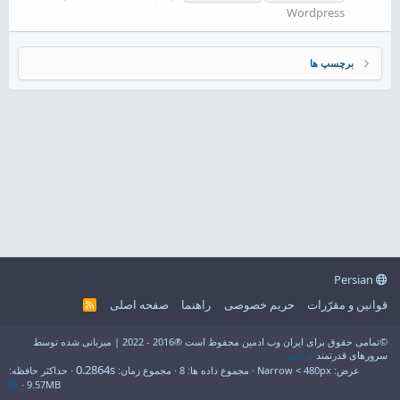
Wordpress
برچسپ ها
Persian
قوانین و مقرّرات
حریم خصوصی
راهنما
صفحه اصلی
R
S
S
©تمامی حقوق برای ایران وب ادمین محفوظ است ®2016 - 2022 | میزبانی شده توسط
سرورهای قدرتمند
فراسو
0.2864s
عرض
مجموع داده ها
8
مجموع زمان
حداکثر حافظه
9.57MB