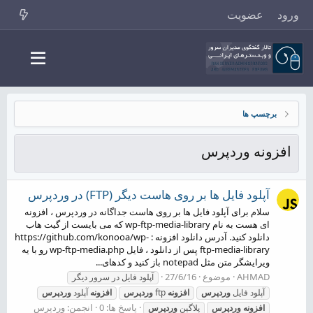
ورود
عضویت
برچسپ ها
افزونه وردپرس
آپلود فایل ها بر روی هاست دیگر (FTP) در وردپرس
سلام برای آپلود فایل ها بر روی هاست جداگانه در وردپرس ، افزونه
ای هست به نام wp-ftp-media-library که می بایست از گیت هاب
دانلود کنید. آدرس دانلود افزونه : https://github.com/konooa/wp-
ftp-media-library پس از دانلود ، فایل wp-ftp-media.php رو با یه
ویرایشگر متن مثل notepad باز کنید و کدهای...
AHMAD
موضوع
27/6/16
آپلود فایل در سرور دیگر
آپلود فایل
وردپرس
افزونه
ftp
وردپرس
افزونه
آپلود
وردپرس
پاسخ ها: 0
انجمن:
وردپرس
افزونه
وردپرس
پلاگین
وردپرس