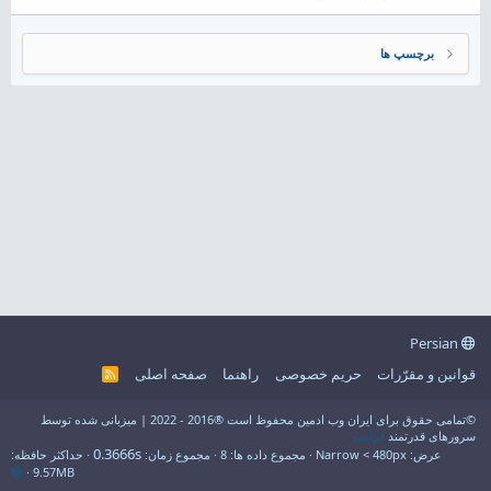
برچسپ ها
Persian
قوانین و مقرّرات
حریم خصوصی
راهنما
صفحه اصلی
R
S
S
©تمامی حقوق برای ایران وب ادمین محفوظ است ®2016 - 2022 | میزبانی شده توسط
سرورهای قدرتمند
فراسو
0.3666s
عرض
مجموع داده ها
8
مجموع زمان
حداکثر حافظه
9.57MB