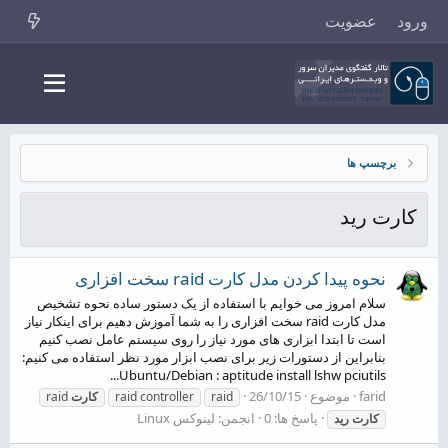
ورود
عضویت
برچسپ ها
کارت رید
نحوه پیدا کردن مدل کارت raid سخت افزاری
سلام امروز می خوایم با استفاده از یک دستور ساده نحوه تشخیص
مدل کارت raid سخت افزاری را به شما آموزش دهیم برای اینکار نیاز
است تا ابتدا ابزاری های مورد نیاز را روی سیستم عامل نصب کنیم
بنابراین از دستورات زیر برای نصب ابزار مورد نظر استفاده می کنیم:
Ubuntu/Debian : aptitude install lshw pciutils...
farid
موضوع
26/10/15
raid
raid controller
کارت
raid
پاسخ ها: 0
انجمن:
لینوکس Linux
کارت
رید