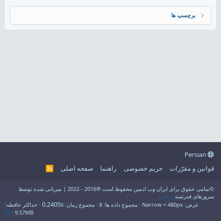
برچسپ ها
Persian
قوانین و مقرّرات
حریم خصوصی
راهنما
صفحه اصلی
R
S
S
©تمامی حقوق برای ایران وب ادمین محفوظ است ®2016 - 2022 | میزبانی شده توسط
سرورهای قدرتمند
فراسو
0.2405s
عرض
مجموع داده ها
8
مجموع زمان
حداکثر حافظه
9.57MB