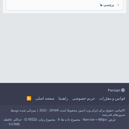
برچسپ ها
Persian
قوانین و مقرّرات
حریم خصوصی
راهنما
صفحه اصلی
R
S
S
©تمامی حقوق برای ایران وب ادمین محفوظ است ®2016 - 2022 | میزبانی شده توسط
سرورهای قدرتمند
فراسو
0.1652s
عرض
مجموع داده ها
8
مجموع زمان
حداکثر حافظه
9.57MB