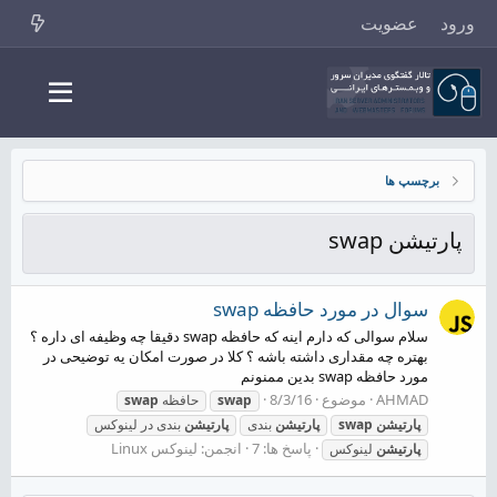
ورود
عضویت
برچسپ ها
پارتیشن swap
سوال در مورد حافظه swap
سلام سوالی که دارم اینه که حافظه swap دقیقا چه وظیفه ای داره ؟
بهتره چه مقداری داشته باشه ؟ کلا در صورت امکان یه توضیحی در
مورد حافظه swap بدین ممنونم
AHMAD
موضوع
8/3/16
swap
حافظه
swap
پارتیشن
swap
پارتیشن
بندی
پارتیشن
بندی در لینوکس
پاسخ ها: 7
انجمن:
لینوکس Linux
پارتیشن
لینوکس