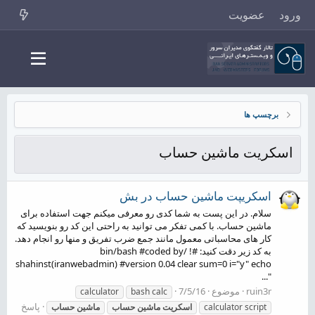
ورود
عضویت
برچسپ ها
اسکریت ماشین حساب
اسکریپت ماشین حساب در بش
سلام. در این پست به شما کدی رو معرفی میکنم جهت استفاده برای
ماشین حساب. با کمی تفکر می توانید به راحتی این کد رو بنویسید که
کار های محاسباتی معمول مانند جمع ضرب تفریق و منها رو انجام دهد.
به کد زیر دقت کنید: #! /bin/bash #coded by
shahinst(iranwebadmin) #version 0.04 clear sum=0 i="y" echo
"...
ruin3r
موضوع
7/5/16
calculator
bash calc
پاسخ
calculator script
اسکریت
ماشین
حساب
ماشین
حساب