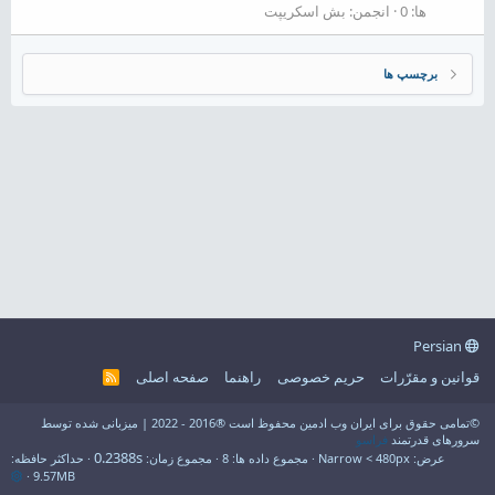
ها: 0
انجمن:
بش اسکریپت
برچسپ ها
Persian
قوانین و مقرّرات
حریم خصوصی
راهنما
صفحه اصلی
R
S
S
©تمامی حقوق برای ایران وب ادمین محفوظ است ®2016 - 2022 | میزبانی شده توسط
سرورهای قدرتمند
فراسو
0.2388s
عرض
مجموع داده ها
8
مجموع زمان
حداکثر حافظه
9.57MB