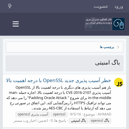
ورود
عضویت
برچسپ ها
باگ امنیتی
خطر آسیب پذیری جدید OpenSSL با درجه اهمیت بالا
باز هم آسیب پذیری های دیگری با درجه اهمیت بالا از OpenSSL
آسیب پذیری CVE-2016-2107 با درجه اهمیت بالا، اجازه حمله man-
in-the-middle برای شروع " Padding Oracle Attack" را می دهد که
می تواند ترافیک HTTPS را رمزگشایی کند. این اتفاق در صورتی رخ
می دهد که ارتباط با استفاده از AES-CBC رمز شده...
AHMAD
موضوع
9/5/16
openssl
آسیب پذیری openssl
پاسخ ها: 0
انجمن:
اخبار وب مستر
باگ
openssl
باگ
امنیتی