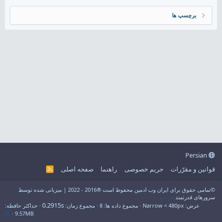
برچسپ ها
Persian
قوانین و مقرّرات
حریم خصوصی
راهنما
صفحه اصلی
R
S
S
©تمامی حقوق برای ایران وب ادمین محفوظ است ®2016 - 2022 | میزبانی شده توسط
سرورهای قدرتمند
فراسو
0.2915s
عرض
مجموع داده ها
8
مجموع زمان
حداکثر حافظه
9.57MB