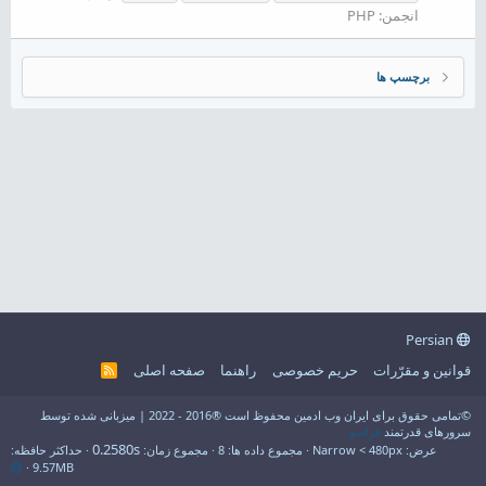
انجمن:
PHP
برچسپ ها
Persian
قوانین و مقرّرات
حریم خصوصی
راهنما
صفحه اصلی
R
S
S
©تمامی حقوق برای ایران وب ادمین محفوظ است ®2016 - 2022 | میزبانی شده توسط
سرورهای قدرتمند
فراسو
0.2580s
عرض
مجموع داده ها
8
مجموع زمان
حداکثر حافظه
9.57MB