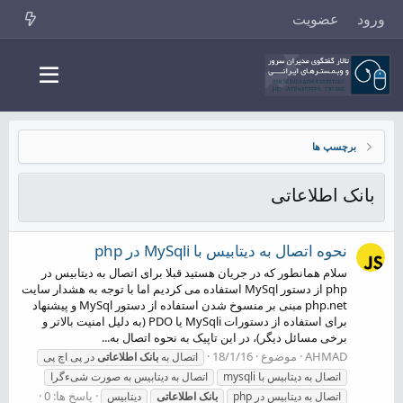
ورود
عضویت
برچسپ ها
بانک اطلاعاتی
نحوه اتصال به دیتابیس با MySqli در php
سلام همانطور که در جریان هستید قبلا برای اتصال به دیتابیس در
php از دستور MySql استفاده می کردیم اما با توجه به هشدار سایت
php.net مبنی بر منسوخ شدن استفاده از دستور MySql و پیشنهاد
برای استفاده از دستورات MySqli یا PDO (به دلیل امنیت بالاتر و
برخی مسائل دیگر)، در این تاپیک به نحوه اتصال به...
AHMAD
موضوع
18/1/16
اتصال به
بانک
اطلاعاتی
در پی اچ پی
اتصال به دیتابیس با mysqli
اتصال به دیتابیس به صورت شیءگرا
پاسخ ها: 0
اتصال به دیتابیس در php
بانک
اطلاعاتی
دیتابیس