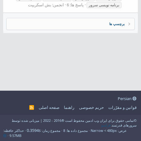
پاسخ ها: 6
انجمن:
بش اسکریپت
برنامه نویسی سرور
برچسپ ها
Persian
قوانین و مقرّرات
حریم خصوصی
راهنما
صفحه اصلی
R
S
S
©تمامی حقوق برای ایران وب ادمین محفوظ است ®2016 - 2022 | میزبانی شده توسط
سرورهای قدرتمند
فراسو
0.3594s
عرض
مجموع داده ها
8
مجموع زمان
حداکثر حافظه
9.57MB