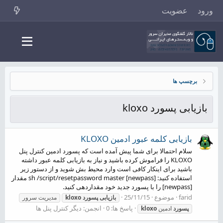
ورود
عضویت
برچسپ ها
بازیابی پسورد kloxo
بازیابی کلمه عبور ادمین KLOXO
سلام احتمالا برای شما پیش آمده است که پسورد ادمین کنترل پنل
KLOXO را فراموش کرده باشید و نیاز به بازیابی کلمه عبور داشته
باشید برای اینکار کافی است وارد محیط بش شوید و از دستور زیر
استفاده کنید: sh /script/resetpassword master [newpass] مقدار
[newpass] را با پسورد جدید خود مقداردهی کنید.
farid
موضوع
25/11/15
بازیابی
پسورد
kloxo
مدیریت سرور
پاسخ ها: 0
انجمن:
دیگر کنترل پنل ها
پسورد
ادمین
kloxo