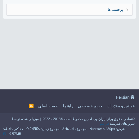
برچسپ ها
Persian
قوانین و مقرّرات
حریم خصوصی
راهنما
صفحه اصلی
R
S
S
©تمامی حقوق برای ایران وب ادمین محفوظ است ®2016 - 2022 | میزبانی شده توسط
سرورهای قدرتمند
فراسو
0.2450s
عرض
مجموع داده ها
8
مجموع زمان
حداکثر حافظه
9.57MB