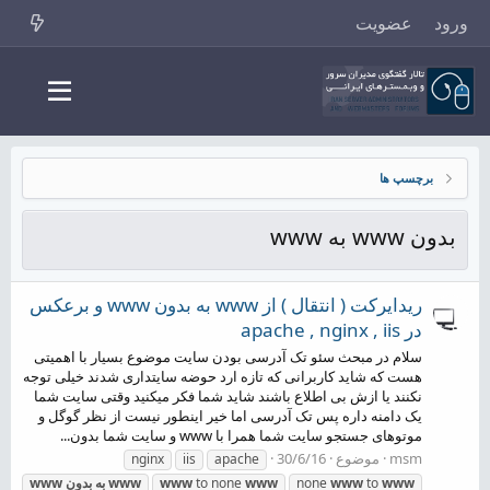
ورود
عضویت
برچسپ ها
بدون www به www
ریدایرکت ( انتقال ) از www به بدون www و برعکس
در apache , nginx , iis
سلام در مبحث سئو تک آدرسی بودن سایت موضوع بسیار با اهمیتی
هست که شاید کاربرانی که تازه ارد حوضه سایتداری شدند خیلی توجه
نکنند یا ازش بی اطلاع باشند شاید شما فکر میکنید وقتی سایت شما
یک دامنه داره پس تک آدرسی اما خیر اینطور نیست از نظر گوگل و
موتوهای جستجو سایت شما همرا با www و سایت شما بدون...
msm
موضوع
30/6/16
nginx
iis
apache
www
to
www
none
www
to none
www
www
به
بدون
www