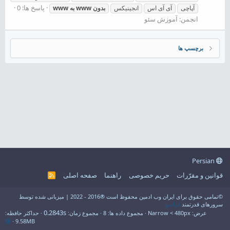
پاسخ ها: 0
آپاچی
آی آی اس
انجینیکس
بدون
www
به
www
انجمن:
آموزش سئو
برچسپ ها
Persian
قوانین و مقرّرات
حریم خصوصی
راهنما
صفحه اصلی
R
S
S
©تمامی حقوق برای ایران وب ادمین محفوظ است ®2016 - 2022 | میزبانی شده توسط
سرورهای قدرتمند
فراسو
0.2843s
عرض
مجموع داده ها
8
مجموع زمان
حداکثر حافظه
9.58MB