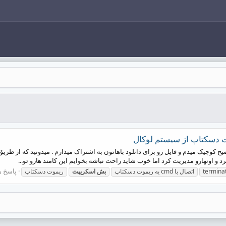
دسکتاپ از سیستم لوکال
اونهارو مدیریت کرد اما خوب شاید راحت نباشه بخوایم این کامند هارو تو...
پاسخ ها:
termina
اتصال با cmd یه ریموت دسکتاپ
بش
اسکریپت
ریموت دسکتاپ