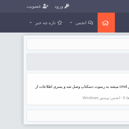
ورود
عضویت
انجمن
تازه چه خبر
سلام از عنوان مشخصه کار اسکریپت چی هست یه توضیح کوچیک میدم و فایل رو برای دانلود باهاتون به اشتراک میذارم . میدونید که از طریق cmd میشه به ریموت دسکتاپ وصل شد و یسری اطلاعات از
 0
انجمن:
ویندوز Windows