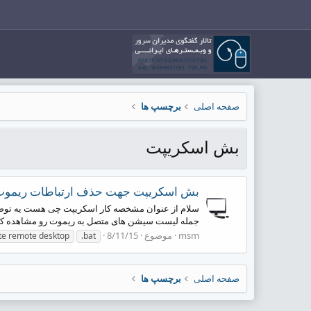
صفحه اصلی
برچسپ ها
بش اسکریپت
بش اسکریپت جهت حذف ارتباطات ریموت 
جمله لیست سیشن های متصل به ریموت رو مشاهده کرد و 
msm
موضوع
8/11/15
te remote desktop
.bat
صفحه اصلی
برچسپ ها