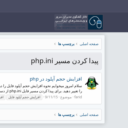
صفحه اصلی
برچسپ ها
پیدا کردن مسیر php.ini
افزایش حجم آپلود در php
را تغییر دهید. برای پیدا کردن مسیر فایل php.ini از دستور زیر استفاده کنید: php -i | grep php.ini سپس با استفاده...
farid
موضوع
9/11/15
افزایش حجم آپلود فایل
افز
صفحه اصلی
برچسپ ها