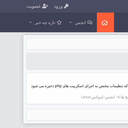
ورود
عضویت
انجمن
تازه چه خبر
سلام امروز میخوایم نحوه افزایش حجم آپلود فایل را در اسکریپت های php آموزش دهیم برای اینکار نیاز است تا تغییرات را در فایل php.ini که تنظیمات مختص به اجرای اسکریپت های php ذخیره می شود
 ها: 4
انجمن:
لینوکس Linux