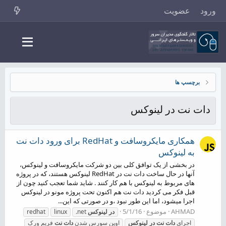
ورود
عضویت
برچسپ ها
دات نت در لینوکس
همکاری مایکروسافت و RedHat برای ورود دات نت
به لینوکس
در بخشی از یک توافق کلی بین دو شرکت مایکروسافت و لینوکس،
آنها در حال ساخت دات نت در RedHat لینوکس هستند، که در پروژه
های مربوط به لینوکس با هم کار کنند . شاید شما تعجب کنید چون از
قبل فکر می کردید دات نت هم اکنون تحت پروژه مونو در لینوکس
اجرا میشود، اما این طور نبود ،و در صورتی که این...
AHMAD
موضوع
5/1/16
در
لینوکس
.net
linux
redhat
اجرای
دات
نت
در
لینوکس
اوپن سورس شدن
دات
نت
فریم ورک