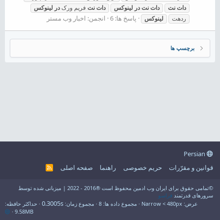
دات
نت
دات
نت
در
لینوکس
دات
نت
فریم ورک
در
لینوکس
پاسخ ها: 6
انجمن:
اخبار وب مستر
ردهت
لینوکس
برچسپ ها
Persian
قوانین و مقرّرات
حریم خصوصی
راهنما
صفحه اصلی
R
S
S
©تمامی حقوق برای ایران وب ادمین محفوظ است ®2016 - 2022 | میزبانی شده توسط
سرورهای قدرتمند
فراسو
0.3005s
عرض
مجموع داده ها
8
مجموع زمان
حداکثر حافظه
9.58MB