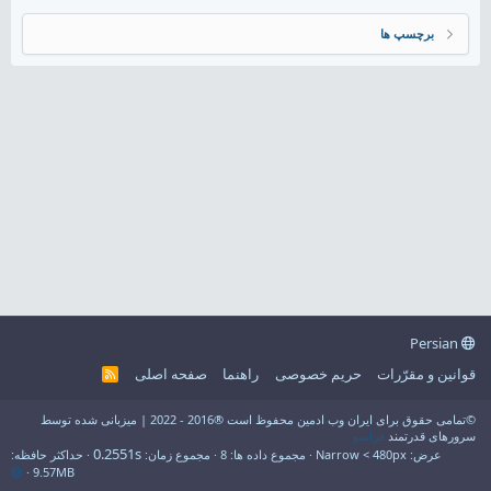
برچسپ ها
Persian
قوانین و مقرّرات
حریم خصوصی
راهنما
صفحه اصلی
R
S
S
©تمامی حقوق برای ایران وب ادمین محفوظ است ®2016 - 2022 | میزبانی شده توسط
سرورهای قدرتمند
فراسو
0.2551s
عرض
مجموع داده ها
8
مجموع زمان
حداکثر حافظه
9.57MB