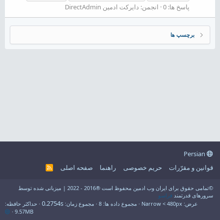
پاسخ ها: 0
انجمن:
دایرکت ادمین DirectAdmin
برچسپ ها
Persian
قوانین و مقرّرات
حریم خصوصی
راهنما
صفحه اصلی
R
S
S
©تمامی حقوق برای ایران وب ادمین محفوظ است ®2016 - 2022 | میزبانی شده توسط
سرورهای قدرتمند
فراسو
0.2754s
عرض
مجموع داده ها
8
مجموع زمان
حداکثر حافظه
9.57MB