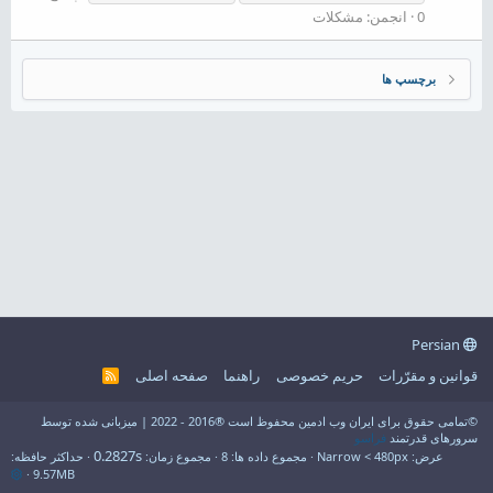
0
انجمن:
مشکلات
برچسپ ها
Persian
قوانین و مقرّرات
حریم خصوصی
راهنما
صفحه اصلی
R
S
S
©تمامی حقوق برای ایران وب ادمین محفوظ است ®2016 - 2022 | میزبانی شده توسط
سرورهای قدرتمند
فراسو
0.2827s
عرض
مجموع داده ها
8
مجموع زمان
حداکثر حافظه
9.57MB