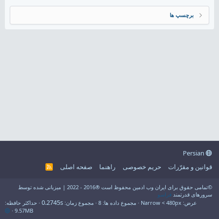
برچسپ ها
Persian
قوانین و مقرّرات
حریم خصوصی
راهنما
صفحه اصلی
R
S
S
©تمامی حقوق برای ایران وب ادمین محفوظ است ®2016 - 2022 | میزبانی شده توسط
سرورهای قدرتمند
فراسو
0.2745s
عرض
مجموع داده ها
8
مجموع زمان
حداکثر حافظه
9.57MB