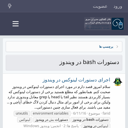
ورود
عضویت
برچسپ ها
دستورات bash در ویندوز
اجرای دستورات لینوکس در ویندوز
سلام امروز قصد دارم در مورد اجرای دستورات لینوکس در ویندوز
صحبت کنم. همانطور که مطلع هستید برخی از دستورات لینوکس که
بسیار کاربردی هستند نظیر tail یا head یا grep معادل ویندوزی ندارد
ولیکن برای برخی از امور برای مثال دنبال کردن لاگ خطای آپاچی و ...
مفید می باشند. برای فعال سازی چنین دستوراتی...
farid
موضوع
6/11/16
unxutils
environment variables
دستورات
bash
در
ویندوز
دستورات
بش
در
ویندوز
لینوکس
پاسخ ها: 2
انجمن:
ویندوز Windows
لینوکس
در
ویندوز