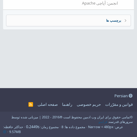
انجمن:
آپاچی Apache
برچسپ ها
Persian
قوانین و مقرّرات
حریم خصوصی
راهنما
صفحه اصلی
R
S
S
©تمامی حقوق برای ایران وب ادمین محفوظ است ®2016 - 2022 | میزبانی شده توسط
سرورهای قدرتمند
فراسو
0.2449s
عرض
مجموع داده ها
8
مجموع زمان
حداکثر حافظه
9.57MB