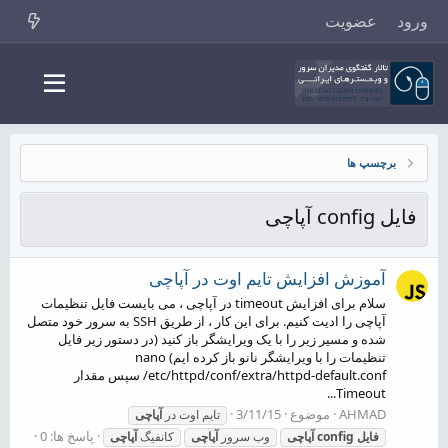
ورود
عضویت
برچسپ ها
فایل config آپاچی
آموزش افزایش تایم اوت در آپاچی
سلام برای افزایش timeout در آپاچی ، می بایست فایل تنظیمات
آپاچی را ادیت کنیم. برای این کار ، از طریق SSH به سرور خود متصل
شده و مسیر زیر را با یک ویرایشگر باز کنید (در دستور زیر فایل
تنظیمات را با ویرایشگر نانو باز کرده ایم) nano
/etc/httpd/conf/extra/httpd-default.conf سپس مقدار
Timeout...
AHMAD
موضوع
3/11/15
تایم اوت در
آپاچی
پاسخ ها: 0
فایل
config
آپاچی
وب سرور
آپاچی
کانفیگ
آپاچی