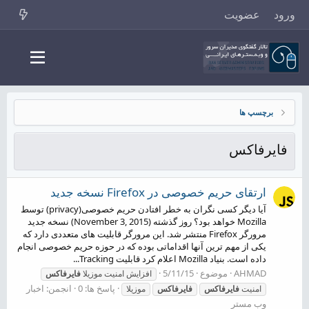
ورود
عضویت
برچسپ ها
فایرفاکس
ارتقای حریم خصوصی در Firefox نسخه جدید
آیا دیگر کسی نگران به خطر افتادن حریم خصوصی(privacy) توسط
Mozilla خواهد بود؟ روز گذشته (November 3, 2015) نسخه جدید
مرورگر Firefox منتشر شد. این مرورگر قابلیت های متعددی دارد که
یکی از مهم ترین آنها اقداماتی بوده که در حوزه حریم خصوصی انجام
داده است. بنیاد Mozilla اعلام کرد قابلیت Tracking...
AHMAD
موضوع
5/11/15
افزایش امنیت موزیلا
فایرفاکس
پاسخ ها: 0
انجمن:
اخبار
امنیت
فایرفاکس
فایرفاکس
موزیلا
وب مستر