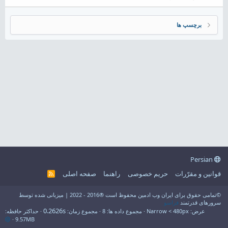
برچسپ ها
Persian
قوانین و مقرّرات
حریم خصوصی
راهنما
صفحه اصلی
R
S
S
©تمامی حقوق برای ایران وب ادمین محفوظ است ®2016 - 2022 | میزبانی شده توسط
سرورهای قدرتمند
فراسو
0.2626s
عرض
مجموع داده ها
8
مجموع زمان
حداکثر حافظه
9.57MB