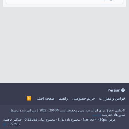
Persian
قوانین و مقرّرات
حریم خصوصی
راهنما
صفحه اصلی
R
S
S
©تمامی حقوق برای ایران وب ادمین محفوظ است ®2016 - 2022 | میزبانی شده توسط
سرورهای قدرتمند
فراسو
0.2352s
عرض
مجموع داده ها
8
مجموع زمان
حداکثر حافظه
9.57MB