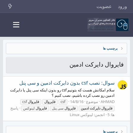
ورود
عضویت
برچسپ ها
فایروال دایرکت ادمین
سوال: نصب csf بدون دایرکت ادمین و سی پنل
سلام امکانش هست که بتونیم csf رو بدون اینکه سی پنل یا دایرکت
ادمین رو نصب کرده باشیم، نصب کنیم ؟
AHMAD
موضوع
14/8/16
csf
فایروال
فایروال
csf
پاسخ
فایروال
دایرکت
ادمین
فایروال
سی پنل
فایروال
لینوکس
ها: 5
انجمن:
لینوکس Linux
برچسپ ها