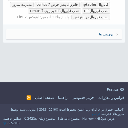
فایروال
iptables
فایروال
پیش فرض centos 7
مدیریت سرور
نصب
فایروال
csf
نصب
فایروال
csf بر روی centos 7
پاسخ ها: 0
انجمن:
لینوکس Linux
نصب
فایروال
در لینوکس
برچسپ ها
Persian
قوانین و مقرّرات
حریم خصوصی
راهنما
صفحه اصلی
R
S
S
©تمامی حقوق برای ایران وب ادمین محفوظ است ®2016 - 2022 | میزبانی شده توسط
سرورهای قدرتمند
فراسو
0.3425s
عرض
مجموع داده ها
8
مجموع زمان
حداکثر حافظه
9.57MB