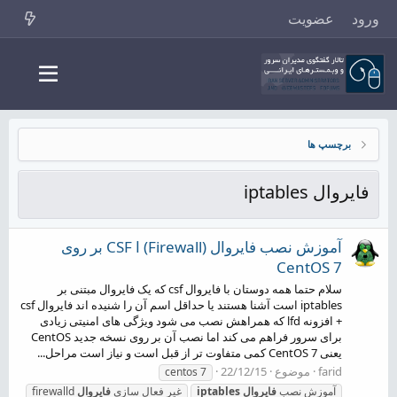
ورود
عضویت
برچسپ ها
فایروال iptables
آموزش نصب فایروال (Firewall) ا CSF بر روی
CentOS 7
سلام حتما همه دوستان با فایروال csf که یک فایروال مبتنی بر
iptables است آشنا هستند یا حداقل اسم آن را شنیده اند فایروال csf
+ افزونه lfd که همراهش نصب می شود ویژگی های امنیتی زیادی
برای سرور فراهم می کند اما نصب آن بر روی نسخه جدید CentOS
یعنی CentOS 7 کمی متفاوت تر از قبل است و نیاز است مراحل...
farid
موضوع
22/12/15
centos 7
آموزش نصب
فایروال
iptables
غیر فعال سازی
فایروال
firewalld