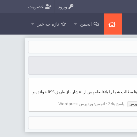
ورود
عضویت
انجمن
تازه چه خبر
سلام احتمالا شما هم مانند من و بسیاری از کاربران با مشکل دزدیده شدن مطالب توسط روبات های RSS Reader مواجه شده اید. این ربات ها مطالب شما را بلافاصله پس از انتشار ، از طریق RSS خوانده و
پاسخ ها: 2
انجمن:
وردپرس Wordpress
پرس