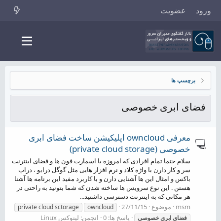
ورود
عضویت
برچسپ ها
فضای ابری خصوصی
معرفی owncloud اپلیکیشن ساخت فضای ابری
خصوصی (private cloud storage)
سلام حتما تمام افرادی که امروزه با اسمارت فون ها و فضای اینترنت
سر و کار دارن با واژه کلاد و نرم افزار هایی مثل گوگل درایو ، دراپ
باکس و امثال این ها آشنایی دارن و با کاربرد مفید این برنامه ها آشنا
هستن . این نوع سرویس ها ساخته شدن که شما بتونید به راحتی در
هر مکانی که به اینترنت دسترسی داشتید...
msm
موضوع
27/11/15
private cloud sctorage
owncloud
پاسخ ها: 0
انجمن:
لینوکس Linux
فضای
ابری
خصوصی