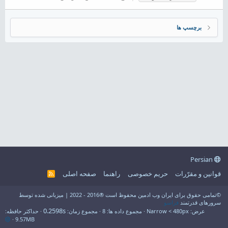
برچسپ ها
Persian
قوانین و مقرّرات
حریم خصوصی
راهنما
صفحه اصلی
R
S
S
©تمامی حقوق برای ایران وب ادمین محفوظ است ®2016 - 2022 | میزبانی شده توسط
سرورهای قدرتمند
فراسو
0.2598s
عرض
مجموع داده ها
8
مجموع زمان
حداکثر حافظه
9.57MB