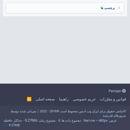
برچسپ ها
Persian
قوانین و مقرّرات
حریم خصوصی
راهنما
صفحه اصلی
R
S
S
©تمامی حقوق برای ایران وب ادمین محفوظ است ®2016 - 2022 | میزبانی شده توسط
سرورهای قدرتمند
فراسو
0.2766s
عرض
مجموع داده ها
8
مجموع زمان
حداکثر حافظه
9.57MB