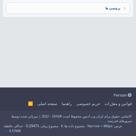
برچسپ ها
Persian
قوانین و مقرّرات
حریم خصوصی
راهنما
صفحه اصلی
R
S
S
©تمامی حقوق برای ایران وب ادمین محفوظ است ®2016 - 2022 | میزبانی شده توسط
سرورهای قدرتمند
فراسو
0.2947s
عرض
مجموع داده ها
8
مجموع زمان
حداکثر حافظه
9.57MB