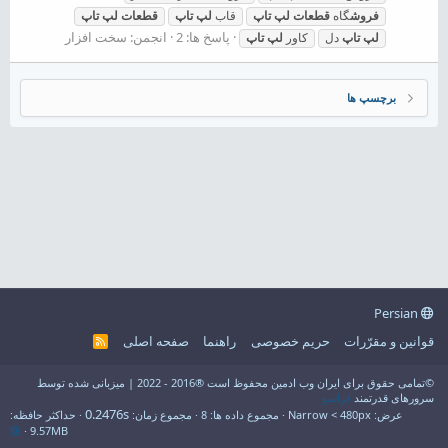
فروش
گاه
قطعات
لپ
تاپ
قاب
لپ
تاپ
قطعات
لپ
تاپ
پاسخ ها: 2
انجمن:
سخت افزار
لپ
تاپ
دل
کاور
لپ
تاپ
برچسپ ها
Persian
قوانین و مقرّرات
حریم خصوصی
راهنما
صفحه اصلی
R
S
S
©تمامی حقوق برای ایران وب ادمین محفوظ است ®2016 - 2022 | میزبانی شده توسط
سرورهای قدرتمند
فراسو
0.2476s
عرض
مجموع داده ها
8
مجموع زمان
حداکثر حافظه
9.57MB