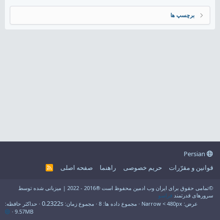
برچسپ ها
Persian
قوانین و مقرّرات
حریم خصوصی
راهنما
صفحه اصلی
R
S
S
©تمامی حقوق برای ایران وب ادمین محفوظ است ®2016 - 2022 | میزبانی شده توسط
سرورهای قدرتمند
فراسو
0.2322s
عرض
مجموع داده ها
8
مجموع زمان
حداکثر حافظه
9.57MB