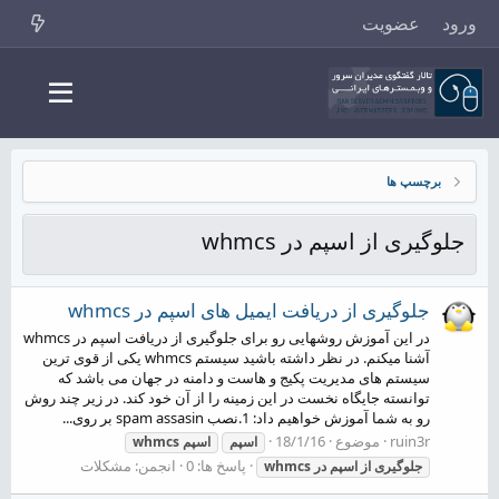
ورود
عضویت
برچسپ ها
جلوگیری از اسپم در whmcs
جلوگیری از دریافت ایمیل های اسپم در whmcs
در این آموزش روشهایی رو برای جلوگیری از دریافت اسپم در whmcs
آشنا میکنم. در نظر داشته باشید سیستم whmcs یکی از قوی ترین
سیستم های مدیریت پکیج و هاست و دامنه در جهان می باشد که
توانسته جایگاه نخست در این زمینه را از آن خود کند. در زیر چند روش
رو به شما آموزش خواهیم داد: 1.نصب spam assasin بر روی...
ruin3r
موضوع
18/1/16
اسپم
اسپم
whmcs
پاسخ ها: 0
انجمن:
مشکلات
جلوگیری
از
اسپم
در
whmcs