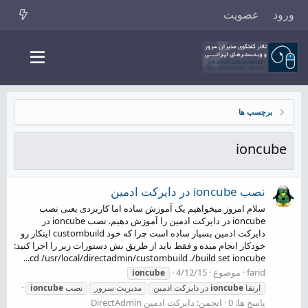
ورود
عضویت
برچسپ ها
ioncube
نصب ioncube در دایرکت ادمین
سلام امروز میخواهیم یک آموزش ساده اما کاربردی یعنی نصب
ioncube در دایرکت ادمین را آموزش دهیم. نصب ioncube در
دایرکت ادمین بسیار ساده است چرا که خود custombuild اینکار رو
خودکار انجام میده و فقط باید از طریق بش دستورات زیر را اجرا کنید:
cd /usr/local/directadmin/custombuild ./build set ioncube...
farid
موضوع
4/12/15
ioncube
ارتقا
ioncube
در دایرکت ادمین
مدیریت سرور
نصب
ioncube
پاسخ ها: 0
انجمن:
دایرکت ادمین DirectAdmin