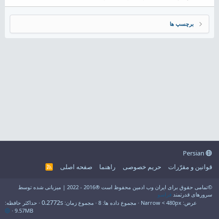
برچسپ ها
Persian
قوانین و مقرّرات
حریم خصوصی
راهنما
صفحه اصلی
R
S
S
©تمامی حقوق برای ایران وب ادمین محفوظ است ®2016 - 2022 | میزبانی شده توسط
سرورهای قدرتمند
فراسو
0.2772s
عرض
مجموع داده ها
8
مجموع زمان
حداکثر حافظه
9.57MB