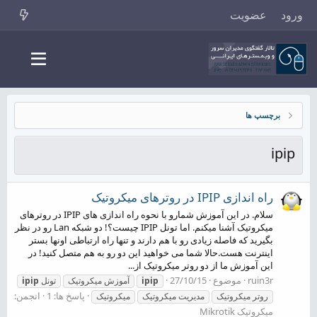
ورود
عضویت
برچسپ ها
ipip
راه اندازی IPIP در روترهای میکروتیک
سلام. در این آموزش شمارو با نحوه راه اندازی های IPIP در روترهای
میکروتیک آشنا میکنم. اما تونل IPIP چیست؟! دو شبکه Lan رو در نظر
بگیرید که فاصله زیادی رو با هم دارند و تنها راه ارتباطی اونها بستر
اینترنت هست.حالا شما می خواهید این دو رو به هم متصل کنید! در
این آموزش ما از دو روتر میکروتیک از...
ruin3r
موضوع
27/10/15
ipip
آموزش میکروتیک
تونل
ipip
پاسخ ها: 1
انجمن:
روتر میکروتیک
مدیریت میکروتیک
میکروتیک
میکروتیک Mikrotik