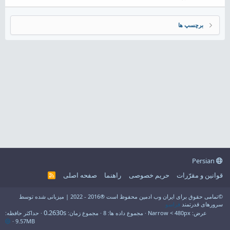
برچسپ ها
Persian
قوانین و مقرّرات
حریم خصوصی
راهنما
صفحه اصلی
R
S
S
©تمامی حقوق برای ایران وب ادمین محفوظ است ®2016 - 2022 | میزبانی شده توسط
سرورهای قدرتمند
فراسو
0.2630s
عرض
مجموع داده ها
8
مجموع زمان
حداکثر حافظه
9.57MB