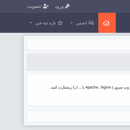
ورود
عضویت
انجمن
تازه چه خبر
سلام برای غیر فعال کردن Magic Quotes GPC کافی است تا مقدار magic_quotes_gpc در فایل php.ini سرور خود برابر با off قرار دهید و وب سرور ( Apache , Nginx یا ... ) را ریستارت کنید.