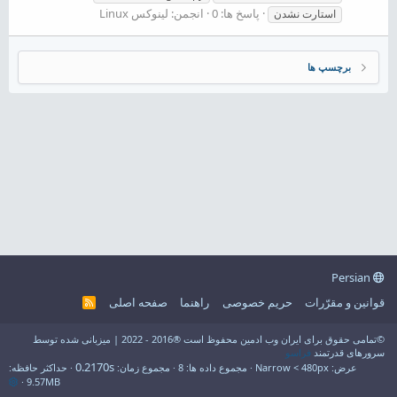
پاسخ ها: 0
انجمن:
لینوکس Linux
استارت نشدن
برچسپ ها
Persian
قوانین و مقرّرات
حریم خصوصی
راهنما
صفحه اصلی
R
S
S
©تمامی حقوق برای ایران وب ادمین محفوظ است ®2016 - 2022 | میزبانی شده توسط
سرورهای قدرتمند
فراسو
0.2170s
عرض
مجموع داده ها
8
مجموع زمان
حداکثر حافظه
9.57MB