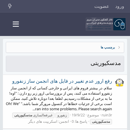
ورود
عضویت
برچسپ ها
مدسکیوریتی
رفع ارور عدم تغییر در فایل های انجمن ساز زنفورو
سلام. در بیشتر فروم های ایرانی و خارجی کسانی که از انجمن ساز
زنفورو استفاده می کنند، پس از بروزرسانی ارور زیر رو دارن : "اوه!
ما به برخی از مشکلات رسیدیم. لطفا بعدا دوباره تلاش کنید. ممکن
است برخی از جزئیات خطاها در کنسول مرورگر شما باشد." "Oh! We
ran into some problems. Please search again...
ruin3r
موضوع
19/9/22
زنفورو
غیرفعالسازی
مدسکیوریتی
پاسخ ها: 0
انجمن:
اسکریپت های دیگر
مدسکیوریتی