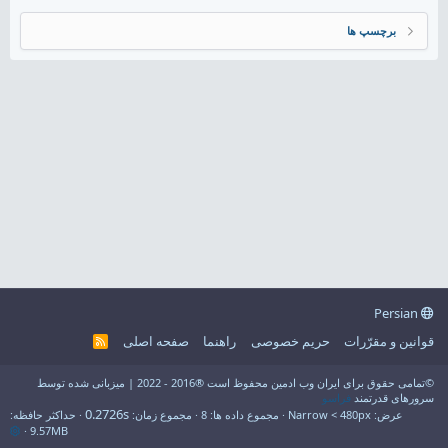
برچسپ ها
Persian
قوانین و مقرّرات
حریم خصوصی
راهنما
صفحه اصلی
R
S
S
©تمامی حقوق برای ایران وب ادمین محفوظ است ®2016 - 2022 | میزبانی شده توسط
سرورهای قدرتمند
فراسو
0.2726s
عرض
مجموع داده ها
8
مجموع زمان
حداکثر حافظه
9.57MB