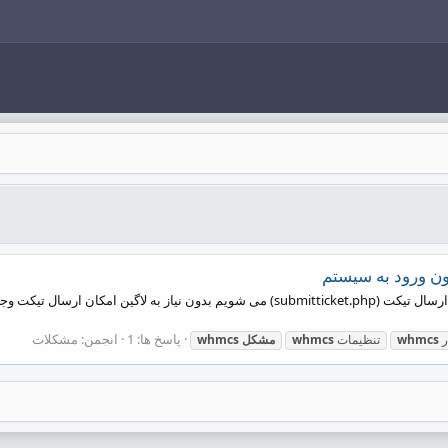
 ورود به سیستم
سلام در whmcs به صورت پیشفرض وقتی وارد صفحه ارسال تیکت (submitticket.php) می شویم 
پاسخ ها: 1
انجمن:
مشکلات
ر
whmcs
تنظیمات
whmcs
مشکل
whmcs