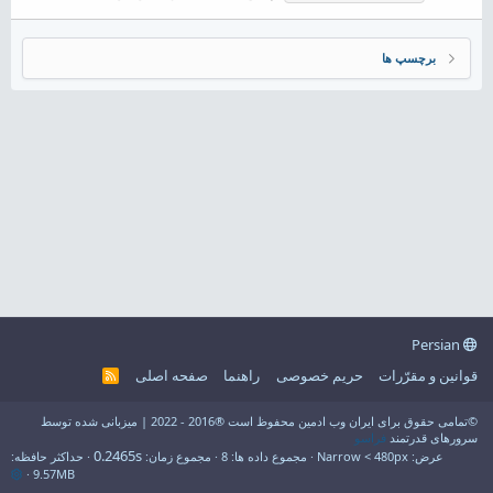
برچسپ ها
Persian
قوانین و مقرّرات
حریم خصوصی
راهنما
صفحه اصلی
R
S
S
©تمامی حقوق برای ایران وب ادمین محفوظ است ®2016 - 2022 | میزبانی شده توسط
سرورهای قدرتمند
فراسو
0.2465s
عرض
مجموع داده ها
8
مجموع زمان
حداکثر حافظه
9.57MB