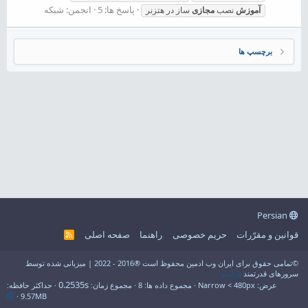
پاسخ ها: 5
انجمن:
شبکه
آموزش
نصب
مجازی
ساز در هتزنر
برچسپ ها
Persian
قوانین و مقرّرات
حریم خصوصی
راهنما
صفحه اصلی
R
S
S
©تمامی حقوق برای ایران وب ادمین محفوظ است ®2016 - 2022 | میزبانی شده توسط
سرورهای قدرتمند
فراسو
0.2535s
عرض
مجموع داده ها
8
مجموع زمان
حداکثر حافظه
9.57MB